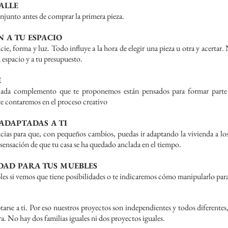
ALLE
conjunto antes de comprar la primera pieza.
 A TU ESPACIO
ie, forma y luz. Todo influye a la hora de elegir una pieza u otra y acertar
 espacio y a tu presupuesto.
E
cada complemento que te proponemos están pensados para formar part
te contaremos en el proceso creativo
 ADAPTADAS A TI
s para que, con pequeños cambios, puedas ir adaptando la vivienda a los 
sensación de que tu casa se ha quedado anclada en el tiempo.
DAD PARA TUS MUEBLES
s si vemos que tiene posibilidades o te indicaremos cómo manipularlo par
tarse a ti. Por eso nuestros proyectos son independientes y todos diferentes,
a. No hay dos familias iguales ni dos proyectos iguales.